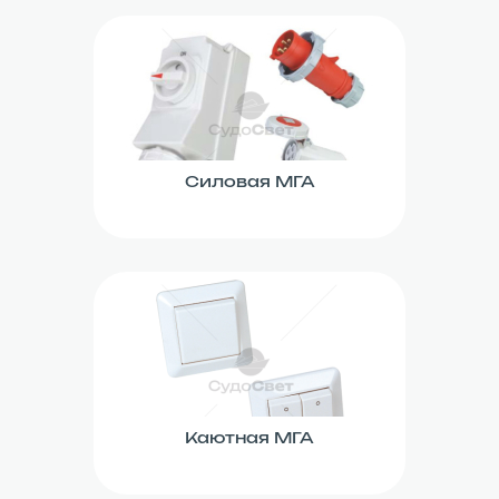
Силовая МГА
Каютная МГА